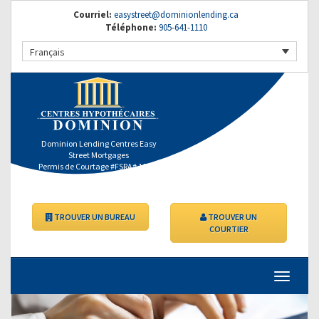
Courriel:
easystreet@dominionlending.ca
Téléphone:
905-641-1110
Français
Dominion Lending Centres Easy
Street Mortgages
Permis de Courtage #FSRA# 10353
TROUVER UN BUREAU
TROUVER UN
COURTIER