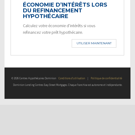
ÉCONOMIE D’INTÉRÊTS LORS
DU REFINANCEMENT
HYPOTHÉCAIRE
Calculez votre économie d’intérêts si vous
refinancez votre prêt hypothécaire.
UTILISER MAINTENANT
© 2026 Centres Hypothécaires Dominion
Conditions d’utilisation
|
Politique de confidentialité
Dominion Lending Centres Easy Street Mortgages. Chaque franchise est autonome et indépendante.